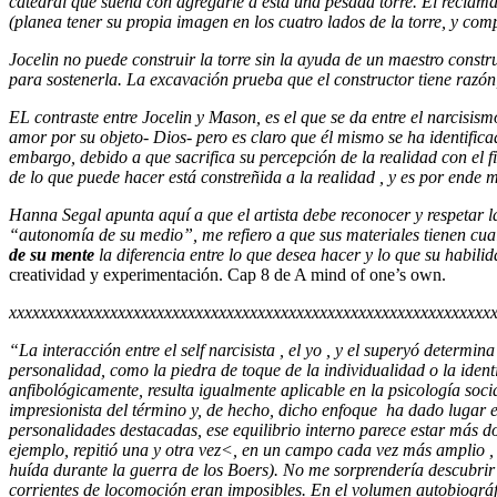
catedral que sueña con agregarle a esta una pesada torre. El reclama qu
(planea tener su propia imagen en los cuatro lados de la torre, y co
Jocelin no puede construir la torre sin la ayuda de un maestro const
para sostenerla. La excavación prueba que el constructor tiene razón, 
EL contraste entre Jocelin y Mason, es el que se da entre el narcisism
amor por su objeto- Dios- pero es claro que él mismo se ha identifica
embargo, debido a que sacrifica su percepción de la realidad con el f
de lo que puede hacer está constreñida a la realidad , y es por ende 
Hanna Segal apunta aquí a que el artista debe reconocer y respetar l
“autonomía de su medio”, me refiero a que sus materiales tienen cuali
de su mente
la diferencia entre lo que desea hacer y lo que su habili
creatividad y experimentación. Cap 8 de A mind of one’s own.
xxxxxxxxxxxxxxxxxxxxxxxxxxxxxxxxxxxxxxxxxxxxxxxxxxxxxxxxxxxxxx
“La interacción entre el self narcisista , el yo , y el superyó determi
personalidad, como la piedra de toque de la individualidad o la iden
anfibológicamente, resulta igualmente aplicable en la psicología socia
impresionista del término y, de hecho, dicho enfoque ha dado lugar 
personalidades destacadas, ese equilibrio interno parece estar más dom
ejemplo, repitió una y otra vez<, en un campo cada vez más amplio , 
huída durante la guerra de los Boers). No me sorprendería descubrir 
corrientes de locomoción eran imposibles. En el volumen autobiográfi