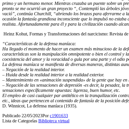
primo y un hermano menor. Mientras cruzaba un puente sobre un precip
pronto se me ocurrió un gran proyecto “, Contempló las árboles jóve
vació”, continúa Churchill, “abriendo los brazos para aferrarme a la
ocasión la fantasía grandiosa inconsciente que lo impulsó no estaba 
realista. Afortunadamente para él y para la civilización cuando alcan
Heinz Kohut, Formas y Transformaciones del narcicismo: Revista de
“Características de la defensa maníaca:
Ha llegado el momento de hacer un examen más minucioso de la def
características son la manipulación omnipotente o bien el control y la
coexistencia del amor y la voracidad o gula por una parte y el odio po
La defensa maníaca se manifiesta de diversas maneras, distintas aunq
– Negación de la realidad interior.
– Huida desde la realidad interior a la realidad exterior.
– Mantenimiento en «animación suspendida» de la gente que hay en la
– Negación de las sensaciones de depresión -es decir, la pesadez, la t
sensaciones específicamente opuestas: ligereza, buen humor, etc.
El empleo de casi cualquier par antitético en la tranquilización contra
etc., ideas que pertenecen al contenido de fantasía de la posición defe
D. Winnicot, La defensa maníaca (1935).
Publicado
22/05/2023
Por
c1901633
Lista de Categorías
Biblioteca virtual