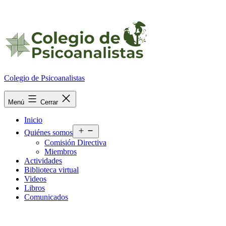
Ir
al
contenido
Colegio de Psicoanalistas
Menú
Cerrar
Inicio
Abrir
Quiénes somos
el
Comisión Directiva
menú
Miembros
Actividades
Biblioteca virtual
Videos
Libros
Comunicados