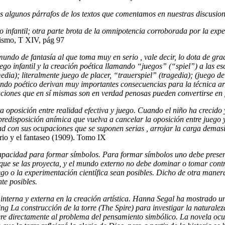
os algunos párrafos de los textos que comentamos en nuestras discusio
o infantil; otra parte brota de la omnipotencia corroborada por la exper
cismo, T XIV, pág 97
undo de fantasía al que toma muy en serio , vale decir, lo dota de gra
juego infantil y la creación poética llamando “juegos” (“spiel”) a las e
media); literalmente juego de placer, “trauerspiel” (tragedia); (juego 
 mundo poético derivan muy importantes consecuencias para la técnica a
aciones que en sí mismas son en verdad penosas pueden convertirse en fu
 oposición entre realidad efectiva y juego. Cuando el niño ha crecido
predisposición anímica que vuelva a cancelar la oposición entre juego 
ldad con sus ocupaciones que se suponen serias , arrojar la carga dema
ario y el fantaseo (1909). Tomo IX
apacidad para formar símbolos. Para formar símbolos uno debe preserva
s que se las proyecta, y el mundo externo no debe dominar o tomar cont
ego o la experimentación científica sean posibles. Dicho de otra maner
te posibles.
 interna y externa en la creación artística. Hanna Segal ha mostrado un
ng La construcción de la torre (The Spire) para investigar la naturalez
ere directamente al problema del pensamiento simbólico. La novela ocur