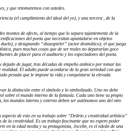
nes, y que retomaremos con ustedes.
iencia (el cumplimiento del ideal del yo), y una tercera , de la
des montos de afecto, al tiempo que lo separa tajantemente de la
scenificaciones del poeta que necesitan apuntalarse en objetos
de duelo), y designando “shauspieler” (actor dramático); el que juega
rtística, pues muchas cosas que de ser reales no depararían goce
entes de placer para el auditorio y los espectadores del poeta.
 y dejado de jugar, tras décadas de empeño anímico por tomar las
y realidad. El adulto puede acordarse de la gran seriedad con que
siado pesada que le impone la vida y conquistarse la elevada
r la distinción entre el símbolo y lo simbolizado. Uno no debe
rol sobre el mundo interno de la fantasía. Cada uno tiene su propio
a, los mundos interno y externo deben ser autónomos uno del otro
 aspecto de esto en su trabajo sobre “Delirio y creatividad artística”
a de la creatividad. Es un trabajo fascinante que no espero poder
re en la edad media y su protagonista, Jocelin, es el edeán de una