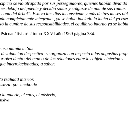
icio se vio atrapado por sus perseguidores, quienes habían dividido su
nes debajo del puente y decidió saltar y colgarse de una de sus ramas
 copa del árbol”. Estuvo tres días inconsciente y más de tres meses o
aún completamente integrada , ya se había iniciado la lucha del yo ra
zó la cumbre de sus responsabilidades, el equilibrio interno ya se hab
 Psicoanálisis nº 2 tomo XXVI año 1969 página 384.
ensa maníaca. Sus
 devaluación despectiva; se organiza con respecto a las angustias propi
r otra dentro del marco de las relaciones entre los objetos interiores.
ue interrelacionadas; a saber:
 realidad interior.
risteza- por medio de
 la muerte, el caos, el misterio,
nsiva.