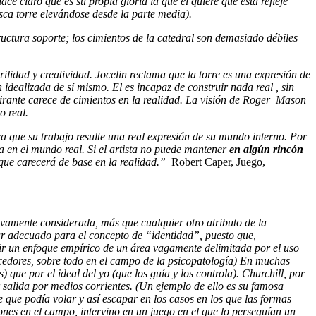
ace claro que es su propia gloria la que él quiere que ésta refleje
sca torre elevándose desde la parte media).
ructura soporte; los cimientos de la catedral son demasiado débiles
rilidad y creatividad. Jocelin reclama que la torre es una expresión de
idealizada de sí mismo. El es incapaz de construir nada real , sin
elirante carece de cimientos en la realidad. La visión de Roger Mason
o real.
ra que su trabajo resulte una real expresión de su mundo interno. Por
ca en el mundo real. Si el artista no puede mantener
en algún rincón
orque carecerá de base en la realidad.”
Robert Caper, Juego,
intivamente considerada, más que cualquier otro atributo de la
gar adecuado para el concepto de “identidad”, puesto que,
ferir un enfoque empírico de un área vagamente delimitada por el uso
cedores, sobre todo en el campo de la psicopatología) En muchas
 que por el ideal del yo (que los guía y los controla). Churchill, por
 salida por medios corrientes. (Un ejemplo de ello es su famosa
 que podía volar y así escapar en los casos en los que las formas
nes en el campo, intervino en un juego en el que lo perseguían un