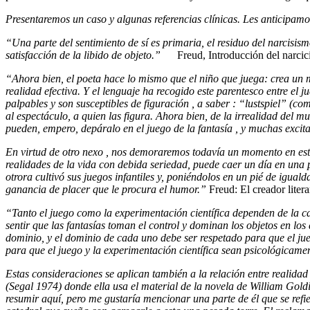
Presentaremos un caso y algunas referencias clínicas. Les anticipam
“Una parte del sentimiento de sí es primaria, el residuo del narcisism
satisfacción de la libido de objeto.”
Freud, Introducción del narci
“Ahora bien, el poeta hace lo mismo que el niño que juega: crea un m
realidad efectiva. Y el lenguaje ha recogido este parentesco entre el 
palpables y son susceptibles de figuración , a saber : “lustspiel” (co
al espectáculo, a quien las figura. Ahora bien, de la irrealidad del
pueden, empero, depáralo en el juego de la fantasía , y muchas excit
En virtud de otro nexo , nos demoraremos todavía un momento en esta
realidades de la vida con debida seriedad, puede caer un día en una 
otrora cultivó sus juegos infantiles y, poniéndolos en un pié de igua
ganancia de placer que le procura el humor.”
Freud: El creador liter
“Tanto el juego como la experimentación científica dependen de la c
sentir que las fantasías toman el control y dominan los objetos en lo
dominio, y el dominio de cada uno debe ser respetado para que el ju
para que el juego y la experimentación científica sean psicológicamen
Estas consideraciones se aplican también a la relación entre realidad
(Segal 1974) donde ella usa el material de la novela de William Goldi
resumir aquí, pero me gustaría mencionar una parte de él que se refi