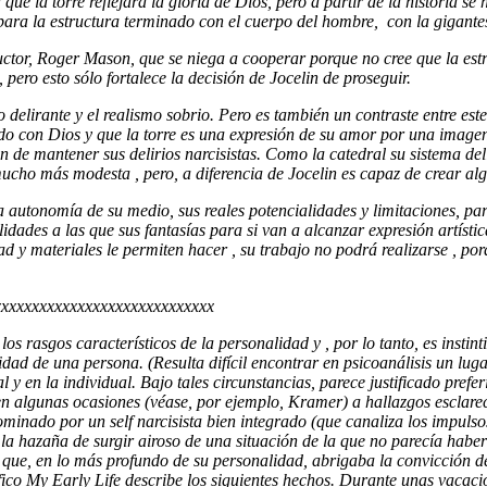
e la torre reflejará la gloria de Dios, pero a partir de la historia se h
mpara la estructura terminado con el cuerpo del hombre, con la gigante
ructor, Roger Mason, que se niega a cooperar porque no cree que la est
pero esto sólo fortalece la decisión de Jocelin de proseguir.
o delirante y el realismo sobrio. Pero es también un contraste entre este
do con Dios y que la torre es una expresión de su amor por una imagen 
in de mantener sus delirios narcisistas. Como la catedral su sistema d
mucho más modesta , pero, a diferencia de Jocelin es capaz de crear alg
a autonomía de su medio, sus reales potencialidades y limitaciones, pa
dades a las que sus fantasías para si van a alcanzar expresión artísti
dad y materiales le permiten hacer , su trabajo no podrá realizarse , p
xxxxxxxxxxxxxxxxxxxxxxxxxxxxx
na los rasgos característicos de la personalidad y , por lo tanto, es inst
tidad de una persona. (Resulta difícil encontrar en psicoanálisis un lu
l y en la individual. Bajo tales circunstancias, parece justificado pre
en algunas ocasiones (véase, por ejemplo, Kramer) a hallazgos esclare
inado por un self narcisista bien integrado (que canaliza los impulsos)
la hazaña de surgir airoso de una situación de la que no parecía haber
que, en lo más profundo de su personalidad, abrigaba la convicción de
co My Early Life describe los siguientes hechos. Durante unas vacacio