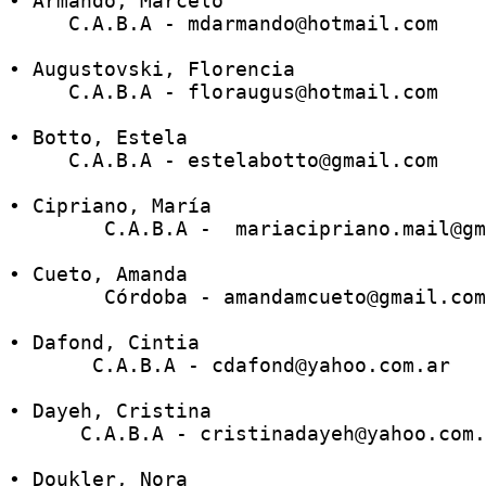
• Armando, Marcelo 
     C.A.B.A - mdarmando@hotmail.com
• Augustovski, Florencia 
     C.A.B.A - floraugus@hotmail.com
• Botto, Estela 
     C.A.B.A - estelabotto@gmail.com 
• Cipriano, María
        C.A.B.A -  mariacipriano.mail@gm
• Cueto, Amanda 
        Córdoba - amandamcueto@gmail.com
• Dafond, Cintia 
       C.A.B.A - cdafond@yahoo.com.ar 
• Dayeh, Cristina
      C.A.B.A - cristinadayeh@yahoo.com.
• Doukler, Nora 