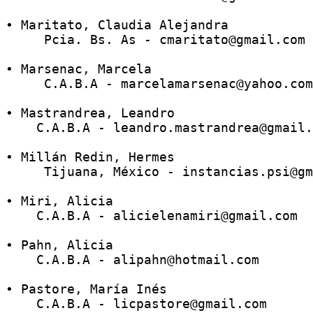
• Maritato, Claudia Alejandra
     Pcia. Bs. As - cmaritato@gmail.com
• Marsenac, Marcela 
     C.A.B.A - marcelamarsenac@yahoo.com
• Mastrandrea, Leandro
    C.A.B.A - leandro.mastrandrea@gmail.
• Millán Redin, Hermes
     Tijuana, México - instancias.psi@gm
• Miri, Alicia
    C.A.B.A - alicielenamiri@gmail.com 
• Pahn, Alicia 
    C.A.B.A - alipahn@hotmail.com
• Pastore, María Inés
    C.A.B.A - licpastore@gmail.com 