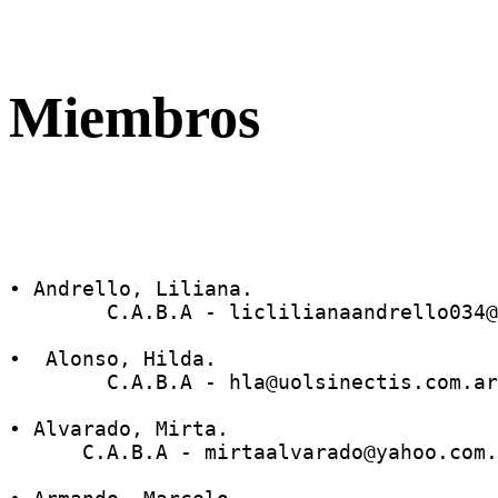
Miembros
• Andrello, Liliana.
        C.A.B.A - liclilianaandrello034@
•  Alonso, Hilda. 
        C.A.B.A - hla@uolsinectis.com.ar
• Alvarado, Mirta.
      C.A.B.A - mirtaalvarado@yahoo.com.