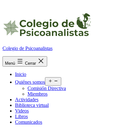
Ir
al
contenido
Colegio de Psicoanalistas
Menú
Cerrar
Inicio
Abrir
Quiénes somos
el
Comisión Directiva
menú
Miembros
Actividades
Biblioteca virtual
Videos
Libros
Comunicados