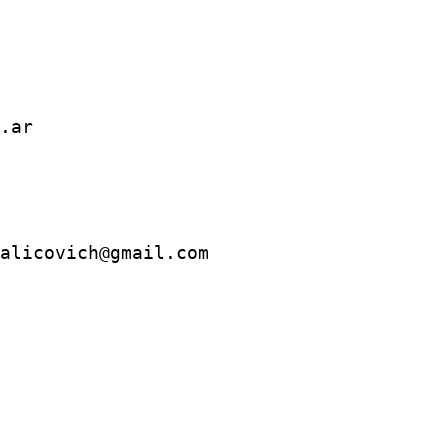
.ar 
alicovich@gmail.com 