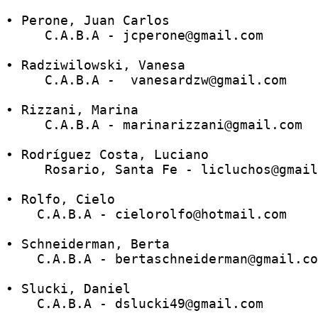
• Perone, Juan Carlos
     C.A.B.A - jcperone@gmail.com
• Radziwilowski, Vanesa
     C.A.B.A -  vanesardzw@gmail.com 
• Rizzani, Marina
     C.A.B.A - marinarizzani@gmail.com 
• Rodríguez Costa, Luciano
     Rosario, Santa Fe - licluchos@gmail
• Rolfo, Cielo 
    C.A.B.A - cielorolfo@hotmail.com 
• Schneiderman, Berta
    C.A.B.A - bertaschneiderman@gmail.co
• Slucki, Daniel
    C.A.B.A - dslucki49@gmail.com