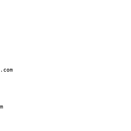
.com 
m 