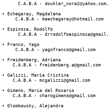
      C.A.B.A - doukler_nora2@yahoo.com.
• Echegaray, Magdalena
     C.A.B.A - maechegaray@hotmail.com
• Espinosa, Rodolfo
      C.A.B.A - drrodolfoespinosa@gmail.
• Franco, Yago
     C.A.B.A - yagofranco@gmail.com 
• Freidenberg, Adriana
    C.A.B.A - freidenberg.a@gmail.com 
• Galizzi, María Cristina 
    C.A.B.A - mcgalizzi@gmail.com  
• Gimeno, María del Rosario
    C.A.B.A - charogimeno@gmail.com 
• Glombowsky, Alejandra 