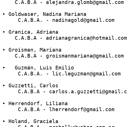
    C.A.B.A - alejandra.glomb@gmail.com
• Goldwaser, Nadina Mariana
     C.A.B.A. - nadinagold@gmail.com
• Granica, Adriana
    C.A.B.A - adrianagranica@hotmail.com
• Groisman, Mariana 
    C.A.B.A - groismanmariana@gmail.com
•   Guzmán, Luis Emilio
     C.A.B.A. - lic.leguzman@gmail.com
• Guzzetti, Carlos
     C.A.B.A - carlos.a.guzzetti@gmail.c
• Herrendorf, Liliana 
     C.A.B.A - lherrendorf@gmail.com 
• Holand, Graciela 