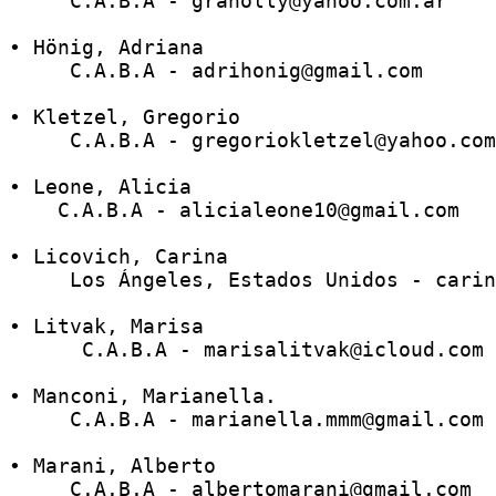
     C.A.B.A - graholly@yahoo.com.ar 
• Hönig, Adriana
     C.A.B.A - adrihonig@gmail.com 
• Kletzel, Gregorio 
     C.A.B.A - gregoriokletzel@yahoo.com
• Leone, Alicia 
    C.A.B.A - alicialeone10@gmail.com
• Licovich, Carina
     Los Ángeles, Estados Unidos - carin
• Litvak, Marisa
      C.A.B.A - marisalitvak@icloud.com
• Manconi, Marianella. 
     C.A.B.A - marianella.mmm@gmail.com 
• Marani, Alberto
     C.A.B.A - albertomarani@gmail.com 