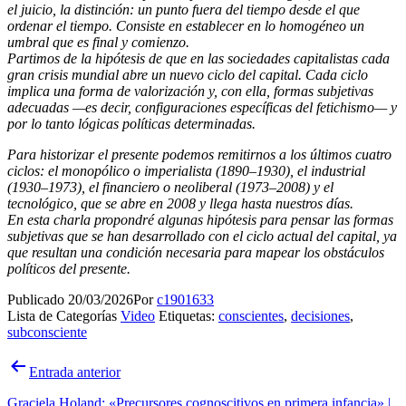
el juicio, la distinción: un punto fuera del tiempo desde el que
ordenar el tiempo.
Consiste en establecer en lo homogéneo un
umbral que es final y comienzo.
Partimos de la hipótesis de que en las sociedades capitalistas cada
gran crisis mundial abre un nuevo ciclo del capital. Cada ciclo
implica una forma de valorización y, con ella, formas subjetivas
adecuadas —es decir, configuraciones específicas del fetichismo— y
por lo tanto lógicas políticas determinadas.
Para historizar el presente podemos remitirnos a los últimos cuatro
ciclos:
el monopólico o imperialista (1890–1930), el industrial
(1930–1973), el financiero o neoliberal (1973–2008) y el
tecnológico, que se abre en 2008 y llega hasta nuestros días.
En esta charla propondré algunas hipótesis para pensar las formas
subjetivas que se han desarrollado con el ciclo actual del capital, ya
que resultan una condición necesaria para mapear los obstáculos
políticos del presente.
Publicado
20/03/2026
Por
c1901633
Lista de Categorías
Video
Etiquetas:
conscientes
,
decisiones
,
subconsciente
Navegación
Entrada anterior
de
Graciela Holand: «Precursores cognoscitivos en primera infancia» |