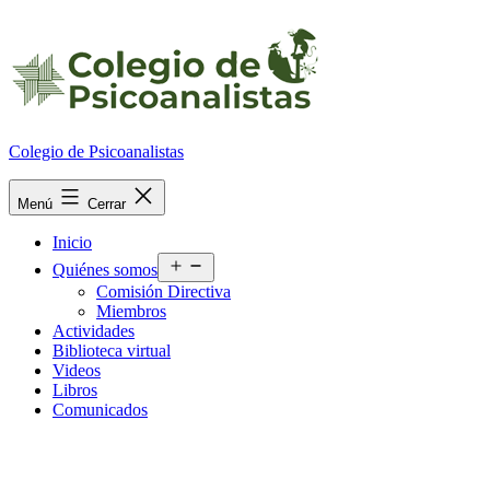
Ir
al
contenido
Colegio de Psicoanalistas
Menú
Cerrar
Inicio
Abrir
Quiénes somos
el
Comisión Directiva
menú
Miembros
Actividades
Biblioteca virtual
Videos
Libros
Comunicados