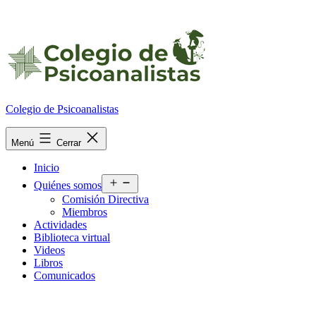
Ir
al
contenido
Colegio de Psicoanalistas
Menú
Cerrar
Inicio
Abrir
Quiénes somos
el
Comisión Directiva
menú
Miembros
Actividades
Biblioteca virtual
Videos
Libros
Comunicados