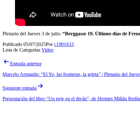
Plenario del Jueves 3 de julio:
“Berggasse 19. Últimos días de Freu
Publicado
05/07/2025
Por
c1901633
Lista de Categorías
Video
Navegación
Entrada anterior
de
Marcelo Armando: “El Yo, las fronteras, la grieta” | Plenario del Juev
entradas
Siguiente entrada
Presentación del libro “Un peje en el diván”, de Hermes Millán Redín