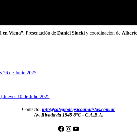
d en Viena”
. Presentación de
Daniel Slucki
y coordinación de
Albert
es 26 de Junio 2025
 | Jueves 10 de Julio 2025
Contacto:
info@colegiodepsicoanalistas.com.ar
Av. Rivadavia 1545 8°C
-
C.A.B.A.
Facebook
Instagram
YouTube