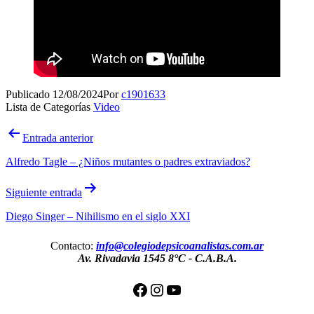
Publicado
12/08/2024
Por
c1901633
Lista de Categorías
Video
Navegación
Entrada anterior
de
Alfredo Tagle – ¿Niños mutantes o padres extraviados?
entradas
Siguiente entrada
Diego Singer – Nihilismo en el siglo XXI
Contacto:
info@colegiodepsicoanalistas.com.ar
Av. Rivadavia 1545 8°C
-
C.A.B.A.
Facebook
Instagram
YouTube