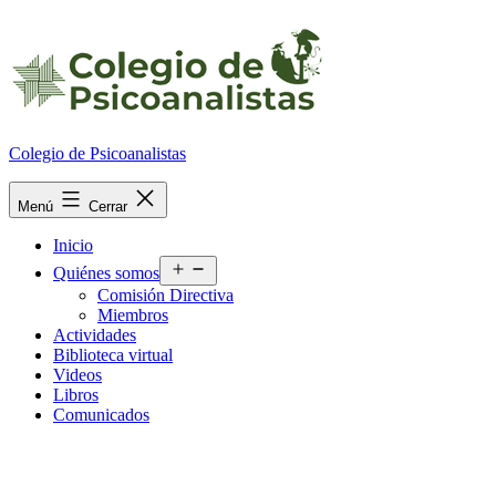
Ir
al
contenido
Colegio de Psicoanalistas
Menú
Cerrar
Inicio
Abrir
Quiénes somos
el
Comisión Directiva
menú
Miembros
Actividades
Biblioteca virtual
Videos
Libros
Comunicados