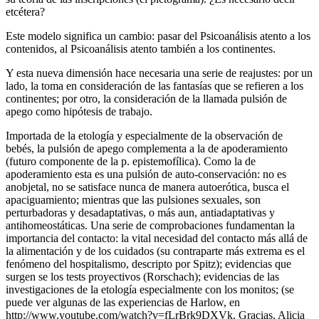
etcétera?
Este modelo significa un cambio: pasar del Psicoanálisis atento a los
contenidos, al Psicoanálisis atento también a los continentes.
Y esta nueva dimensión hace necesaria una serie de reajustes: por un
lado, la toma en consideración de las fantasías que se refieren a los
continentes; por otro, la consideración de la llamada pulsión de
apego como hipótesis de trabajo.
Importada de la etología y especialmente de la observación de
bebés, la pulsión de apego complementa a la de apoderamiento
(futuro componente de la p. epistemofílica). Como la de
apoderamiento esta es una pulsión de auto-conservación: no es
anobjetal, no se satisface nunca de manera autoerótica, busca el
apaciguamiento; mientras que las pulsiones sexuales, son
perturbadoras y desadaptativas, o más aun, antiadaptativas y
antihomeostáticas. Una serie de comprobaciones fundamentan la
importancia del contacto: la vital necesidad del contacto más allá de
la alimentación y de los cuidados (su contraparte más extrema es el
fenómeno del hospitalismo, descripto por Spitz); evidencias que
surgen se los tests proyectivos (Rorschach); evidencias de las
investigaciones de la etología especialmente con los monitos; (se
puede ver algunas de las experiencias de Harlow, en
http://www.youtube.com/watch?v=fLrBrk9DXVk. Gracias, Alicia