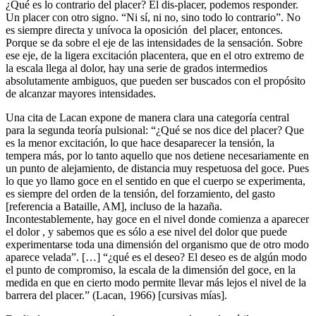
¿Qué es lo contrario del placer? El dis-placer, podemos responder.
Un placer con otro signo. “Ni sí, ni no, sino todo lo contrario”. No
es siempre directa y unívoca la oposición del placer, entonces.
Porque se da sobre el eje de las intensidades de la sensación. Sobre
ese eje, de la ligera excitación placentera, que en el otro extremo de
la escala llega al dolor, hay una serie de grados intermedios
absolutamente ambiguos, que pueden ser buscados con el propósito
de alcanzar mayores intensidades.
Una cita de Lacan expone de manera clara una categoría central
para la segunda teoría pulsional: “¿Qué se nos dice del placer? Que
es la menor excitación, lo que hace desaparecer la tensión, la
tempera más, por lo tanto aquello que nos detiene necesariamente en
un punto de alejamiento, de distancia muy respetuosa del goce. Pues
lo que yo llamo goce en el sentido en que el cuerpo se experimenta,
es siempre del orden de la tensión, del forzamiento, del gasto
[referencia a Bataille, AM], incluso de la hazaña.
Incontestablemente, hay goce en el nivel donde comienza a aparecer
el dolor , y sabemos que es sólo a ese nivel del dolor que puede
experimentarse toda una dimensión del organismo que de otro modo
aparece velada”. […] “¿qué es el deseo? El deseo es de algún modo
el punto de compromiso, la escala de la dimensión del goce, en la
medida en que en cierto modo permite llevar más lejos el nivel de la
barrera del placer.” (Lacan, 1966) [cursivas mías].