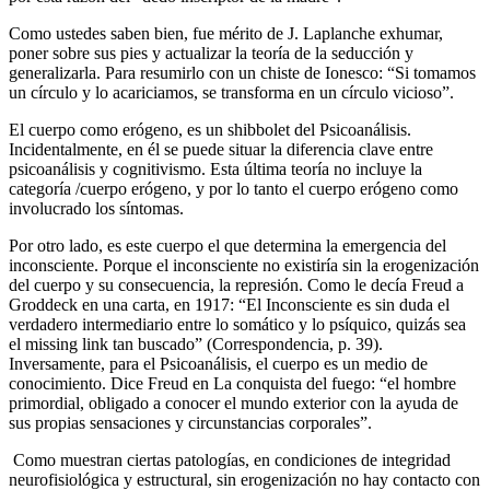
Como ustedes saben bien, fue mérito de J. Laplanche exhumar,
poner sobre sus pies y actualizar la teoría de la seducción y
generalizarla. Para resumirlo con un chiste de Ionesco: “Si tomamos
un círculo y lo acariciamos, se transforma en un círculo vicioso”.
El cuerpo como erógeno, es un shibbolet del Psicoanálisis.
Incidentalmente, en él se puede situar la diferencia clave entre
psicoanálisis y cognitivismo. Esta última teoría no incluye la
categoría /cuerpo erógeno, y por lo tanto el cuerpo erógeno como
involucrado los síntomas.
Por otro lado, es este cuerpo el que determina la emergencia del
inconsciente. Porque el inconsciente no existiría sin la erogenización
del cuerpo y su consecuencia, la represión. Como le decía Freud a
Groddeck en una carta, en 1917: “El Inconsciente es sin duda el
verdadero intermediario entre lo somático y lo psíquico, quizás sea
el missing link tan buscado” (Correspondencia, p. 39).
Inversamente, para el Psicoanálisis, el cuerpo es un medio de
conocimiento. Dice Freud en La conquista del fuego: “el hombre
primordial, obligado a conocer el mundo exterior con la ayuda de
sus propias sensaciones y circunstancias corporales”.
Como muestran ciertas patologías, en condiciones de integridad
neurofisiológica y estructural, sin erogenización no hay contacto con