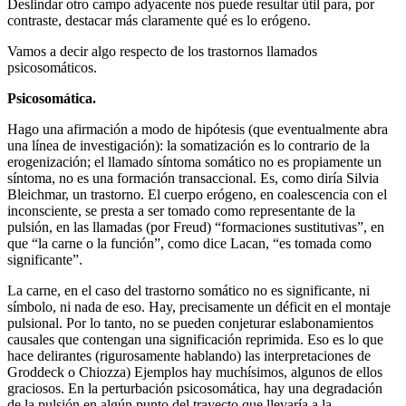
Deslindar otro campo adyacente nos puede resultar útil para, por
contraste, destacar más claramente qué es lo erógeno.
Vamos a decir algo respecto de los trastornos llamados
psicosomáticos.
Psicosomática.
Hago una afirmación a modo de hipótesis (que eventualmente abra
una línea de investigación): la somatización es lo contrario de la
erogenización; el llamado síntoma somático no es propiamente un
síntoma, no es una formación transaccional. Es, como diría Silvia
Bleichmar, un trastorno. El cuerpo erógeno, en coalescencia con el
inconsciente, se presta a ser tomado como representante de la
pulsión, en las llamadas (por Freud) “formaciones sustitutivas”, en
que “la carne o la función”, como dice Lacan, “es tomada como
significante”.
La carne, en el caso del trastorno somático no es significante, ni
símbolo, ni nada de eso. Hay, precisamente un déficit en el montaje
pulsional. Por lo tanto, no se pueden conjeturar eslabonamientos
causales que contengan una significación reprimida. Eso es lo que
hace delirantes (rigurosamente hablando) las interpretaciones de
Groddeck o Chiozza) Ejemplos hay muchísimos, algunos de ellos
graciosos. En la perturbación psicosomática, hay una degradación
de la pulsión en algún punto del trayecto que llevaría a la