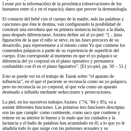
Leone por la información) de la proxémica (observaciones de los
humanos entre sí y en el espacio); datos que provee la dermatología.
El contacto del bebé con el cuerpo de la madre, más las palabras y
canciones que ésta le destina, van configurando la posibilidad de
construir una envoltura que en primera instancia incluye a la díada,
para después diferenciarse. Anzieu define así al yo-piel: “[…]una
figuración de la que el niño se sirve, en las fases precoces de su
desarrollo, para representarse a sí mismo como Yo que contiene los
contenidos psíquicos a partir de su experiencia de superficie del
cuerpo. Esto corresponde al momento en que el yo psíquico se
diferencia del yo corporal en el plano operativo y permanece
confundido con él en el plano figurativo”. [El yo-piel, pp. 50 – 51.]
Esto se puede ver en el trabajo de Tausk sobre “el aparato de
influencia”, en el que el paciente se reconocía como un yo psíquico,
pero no reconocía su yo corporal, al que veía como un aparato
destinado a influirlo mediante seducciones y persecuciones.
La piel, en los sucesivos trabajos Anzieu (’74, ’84 y 85), va a
asumir diferentes funciones. Las primeras tres funciones descriptas
son las que cumple: como continente, como saco que contiene y
retiene en su interior lo bueno y lo malo que los cuidados y la
lactancia y el baño de palabras han acumulado en él; a lo que yo le
añadiría todo lo que surge con las pulsiones sexuales y su