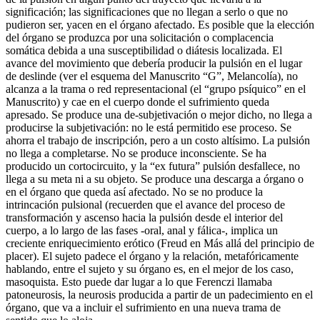
significación; las significaciones que no llegan a serlo o que no
pudieron ser, yacen en el órgano afectado. Es posible que la elección
del órgano se produzca por una solicitación o complacencia
somática debida a una susceptibilidad o diátesis localizada. El
avance del movimiento que debería producir la pulsión en el lugar
de deslinde (ver el esquema del Manuscrito “G”, Melancolía), no
alcanza a la trama o red representacional (el “grupo psíquico” en el
Manuscrito) y cae en el cuerpo donde el sufrimiento queda
apresado. Se produce una de-subjetivación o mejor dicho, no llega a
producirse la subjetivación: no le está permitido ese proceso. Se
ahorra el trabajo de inscripción, pero a un costo altísimo. La pulsión
no llega a completarse. No se produce inconsciente. Se ha
producido un cortocircuito, y la “ex futura” pulsión desfallece, no
llega a su meta ni a su objeto. Se produce una descarga a órgano o
en el órgano que queda así afectado. No se no produce la
intrincación pulsional (recuerden que el avance del proceso de
transformación y ascenso hacia la pulsión desde el interior del
cuerpo, a lo largo de las fases -oral, anal y fálica-, implica un
creciente enriquecimiento erótico (Freud en Más allá del principio de
placer). El sujeto padece el órgano y la relación, metafóricamente
hablando, entre el sujeto y su órgano es, en el mejor de los caso,
masoquista. Esto puede dar lugar a lo que Ferenczi llamaba
patoneurosis, la neurosis producida a partir de un padecimiento en el
órgano, que va a incluir el sufrimiento en una nueva trama de