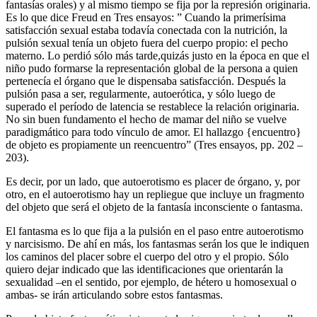
fantasías orales) y al mismo tiempo se fija por la represión originaria.
Es lo que dice Freud en Tres ensayos: ” Cuando la primerísima
satisfacción sexual estaba todavía conectada con la nutrición, la
pulsión sexual tenía un objeto fuera del cuerpo propio: el pecho
materno. Lo perdió sólo más tarde,quizás justo en la época en que el
niño pudo formarse la representación global de la persona a quien
pertenecía el órgano que le dispensaba satisfacción. Después la
pulsión pasa a ser, regularmente, autoerótica, y sólo luego de
superado el período de latencia se restablece la relación originaria.
No sin buen fundamento el hecho de mamar del niño se vuelve
paradigmático para todo vínculo de amor. El hallazgo {encuentro}
de objeto es propiamente un reencuentro” (Tres ensayos, pp. 202 –
203).
Es decir, por un lado, que autoerotismo es placer de órgano, y, por
otro, en el autoerotismo hay un repliegue que incluye un fragmento
del objeto que será el objeto de la fantasía inconsciente o fantasma.
El fantasma es lo que fija a la pulsión en el paso entre autoerotismo
y narcisismo. De ahí en más, los fantasmas serán los que le indiquen
los caminos del placer sobre el cuerpo del otro y el propio. Sólo
quiero dejar indicado que las identificaciones que orientarán la
sexualidad –en el sentido, por ejemplo, de hétero u homosexual o
ambas- se irán articulando sobre estos fantasmas.