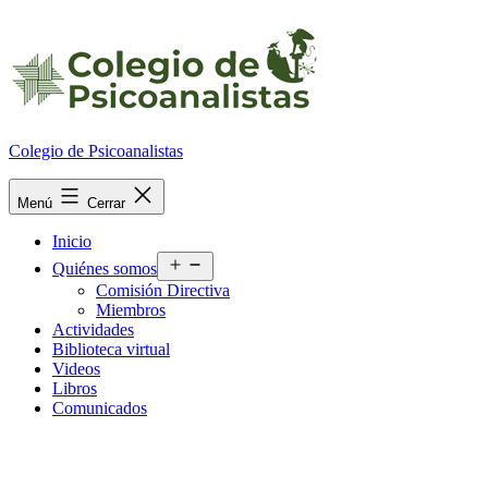
Ir
al
contenido
Colegio de Psicoanalistas
Menú
Cerrar
Inicio
Abrir
Quiénes somos
el
Comisión Directiva
menú
Miembros
Actividades
Biblioteca virtual
Videos
Libros
Comunicados