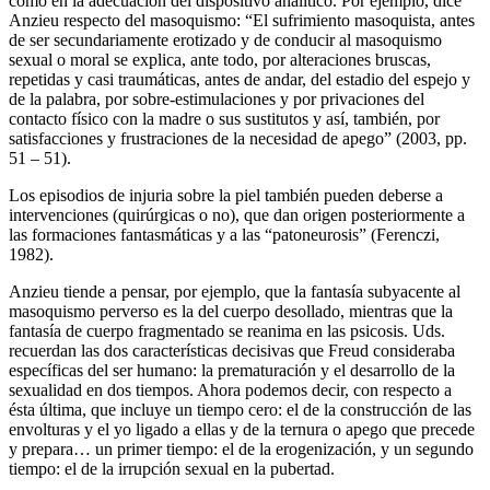
como en la adecuación del dispositivo analítico. Por ejemplo, dice
Anzieu respecto del masoquismo: “El sufrimiento masoquista, antes
de ser secundariamente erotizado y de conducir al masoquismo
sexual o moral se explica, ante todo, por alteraciones bruscas,
repetidas y casi traumáticas, antes de andar, del estadio del espejo y
de la palabra, por sobre-estimulaciones y por privaciones del
contacto físico con la madre o sus sustitutos y así, también, por
satisfacciones y frustraciones de la necesidad de apego” (2003, pp.
51 – 51).
Los episodios de injuria sobre la piel también pueden deberse a
intervenciones (quirúrgicas o no), que dan origen posteriormente a
las formaciones fantasmáticas y a las “patoneurosis” (Ferenczi,
1982).
Anzieu tiende a pensar, por ejemplo, que la fantasía subyacente al
masoquismo perverso es la del cuerpo desollado, mientras que la
fantasía de cuerpo fragmentado se reanima en las psicosis. Uds.
recuerdan las dos características decisivas que Freud consideraba
específicas del ser humano: la prematuración y el desarrollo de la
sexualidad en dos tiempos. Ahora podemos decir, con respecto a
ésta última, que incluye un tiempo cero: el de la construcción de las
envolturas y el yo ligado a ellas y de la ternura o apego que precede
y prepara… un primer tiempo: el de la erogenización, y un segundo
tiempo: el de la irrupción sexual en la pubertad.