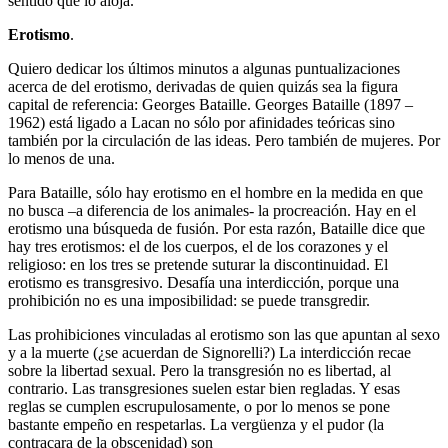
sentido que lo aloja.
Erotismo
.
Quiero dedicar los últimos minutos a algunas puntualizaciones
acerca de del erotismo, derivadas de quien quizás sea la figura
capital de referencia: Georges Bataille. Georges Bataille (1897 –
1962) está ligado a Lacan no sólo por afinidades teóricas sino
también por la circulación de las ideas. Pero también de mujeres. Por
lo menos de una.
Para Bataille, sólo hay erotismo en el hombre en la medida en que
no busca –a diferencia de los animales- la procreación. Hay en el
erotismo una búsqueda de fusión. Por esta razón, Bataille dice que
hay tres erotismos: el de los cuerpos, el de los corazones y el
religioso: en los tres se pretende suturar la discontinuidad. El
erotismo es transgresivo. Desafía una interdicción, porque una
prohibición no es una imposibilidad: se puede transgredir.
Las prohibiciones vinculadas al erotismo son las que apuntan al sexo
y a la muerte (¿se acuerdan de Signorelli?) La interdicción recae
sobre la libertad sexual. Pero la transgresión no es libertad, al
contrario. Las transgresiones suelen estar bien regladas. Y esas
reglas se cumplen escrupulosamente, o por lo menos se pone
bastante empeño en respetarlas. La vergüenza y el pudor (la
contracara de la obscenidad) son