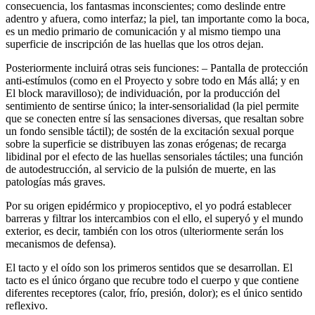
consecuencia, los fantasmas inconscientes; como deslinde entre
adentro y afuera, como interfaz; la piel, tan importante como la boca,
es un medio primario de comunicación y al mismo tiempo una
superficie de inscripción de las huellas que los otros dejan.
Posteriormente incluirá otras seis funciones: – Pantalla de protección
anti-estímulos (como en el Proyecto y sobre todo en Más allá; y en
El block maravilloso); de individuación, por la producción del
sentimiento de sentirse único; la inter-sensorialidad (la piel permite
que se conecten entre sí las sensaciones diversas, que resaltan sobre
un fondo sensible táctil); de sostén de la excitación sexual porque
sobre la superficie se distribuyen las zonas erógenas; de recarga
libidinal por el efecto de las huellas sensoriales táctiles; una función
de autodestrucción, al servicio de la pulsión de muerte, en las
patologías más graves.
Por su origen epidérmico y propioceptivo, el yo podrá establecer
barreras y filtrar los intercambios con el ello, el superyó y el mundo
exterior, es decir, también con los otros (ulteriormente serán los
mecanismos de defensa).
El tacto y el oído son los primeros sentidos que se desarrollan. El
tacto es el único órgano que recubre todo el cuerpo y que contiene
diferentes receptores (calor, frío, presión, dolor); es el único sentido
reflexivo.