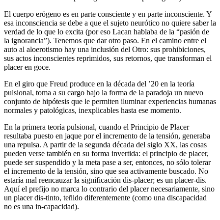
El cuerpo erógeno es en parte consciente y en parte inconsciente. Y
esa inconsciencia se debe a que el sujeto neurótico no quiere saber la
verdad de lo que lo excita (por eso Lacan hablaba de la “pasión de
la ignorancia”). Tenemos que dar otro paso. En el camino entre el
auto al aloerotismo hay una inclusión del Otro: sus prohibiciones,
sus actos inconscientes reprimidos, sus retornos, que transforman el
placer en goce.
En el giro que Freud produce en la década del ’20 en la teoría
pulsional, toma a su cargo bajo la forma de la paradoja un nuevo
conjunto de hipótesis que le permiten iluminar experiencias humanas
normales y patológicas, inexplicables hasta ese momento.
En la primera teoría pulsional, cuando el Principio de Placer
resultaba puesto en jaque por el incremento de la tensión, generaba
una repulsa. A partir de la segunda década del siglo XX, las cosas
pueden verse también en su forma invertida: el principio de placer,
puede ser suspendido y la meta pase a ser, entonces, no sólo tolerar
el incremento de la tensión, sino que sea activamente buscado. No
estaría mal reencauzar la significación dis-placer; es un placer-dis.
Aquí el prefijo no marca lo contrario del placer necesariamente, sino
un placer dis-tinto, teñido diferentemente (como una discapacidad
no es una in-capacidad).