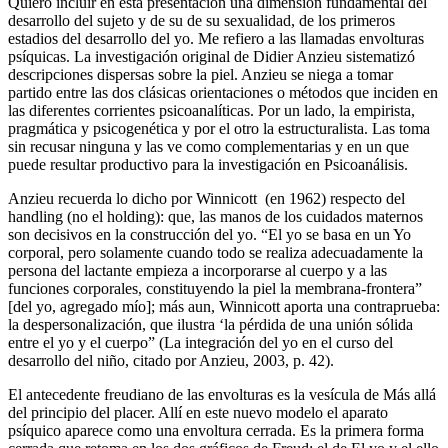
Quiero incluir en esta presentación una dimensión fundamental del
desarrollo del sujeto y de su de su sexualidad, de los primeros
estadios del desarrollo del yo. Me refiero a las llamadas envolturas
psíquicas. La investigación original de Didier Anzieu sistematizó
descripciones dispersas sobre la piel. Anzieu se niega a tomar
partido entre las dos clásicas orientaciones o métodos que inciden en
las diferentes corrientes psicoanalíticas. Por un lado, la empirista,
pragmática y psicogenética y por el otro la estructuralista. Las toma
sin recusar ninguna y las ve como complementarias y en un que
puede resultar productivo para la investigación en Psicoanálisis.
Anzieu recuerda lo dicho por Winnicott (en 1962) respecto del
handling (no el holding): que, las manos de los cuidados maternos
son decisivos en la construcción del yo. “El yo se basa en un Yo
corporal, pero solamente cuando todo se realiza adecuadamente la
persona del lactante empieza a incorporarse al cuerpo y a las
funciones corporales, constituyendo la piel la membrana-frontera”
[del yo, agregado mío]; más aun, Winnicott aporta una contraprueba:
la despersonalización, que ilustra ‘la pérdida de una unión sólida
entre el yo y el cuerpo” (La integración del yo en el curso del
desarrollo del niño, citado por Anzieu, 2003, p. 42).
El antecedente freudiano de las envolturas es la vesícula de Más allá
del principio del placer. Allí en este nuevo modelo el aparato
psíquico aparece como una envoltura cerrada. Es la primera forma