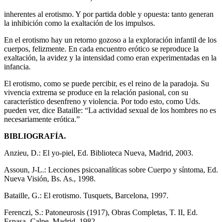
inherentes al erotismo. Y por partida doble y opuesta: tanto generan
la inhibición como la exaltación de los impulsos.
En el erotismo hay un retorno gozoso a la exploración infantil de los
cuerpos, felizmente. En cada encuentro erótico se reproduce la
exaltación, la avidez y la intensidad como eran experimentadas en la
infancia.
El erotismo, como se puede percibir, es el reino de la paradoja. Su
vivencia extrema se produce en la relación pasional, con su
característico desenfreno y violencia. Por todo esto, como Uds.
pueden ver, dice Bataille: “La actividad sexual de los hombres no es
necesariamente erótica.”
BIBLIOGRAFÍA.
Anzieu, D.: El yo-piel, Ed. Biblioteca Nueva, Madrid, 2003.
Assoun, J-L.: Lecciones psicoanalíticas sobre Cuerpo y síntoma, Ed.
Nueva Visión, Bs. As., 1998.
Bataille, G.: El erotismo. Tusquets, Barcelona, 1997.
Ferenczi, S.: Patoneurosis (1917), Obras Completas, T. II, Ed.
Espasa- Calpe, Madrid, 1982.