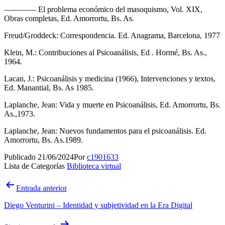
———— El problema económico del masoquismo, Vol. XIX,
Obras completas, Ed. Amorrortu, Bs. As.
Freud/Groddeck: Correspondencia. Ed. Anagrama, Barcelona, 1977
Klein, M.: Contribuciones al Psicoanálisis, Ed . Hormé, Bs. As.,
1964.
Lacan, J.: Psicoanálisis y medicina (1966), Intervenciones y textos,
Ed. Manantial, Bs. As 1985.
Laplanche, Jean: Vida y muerte en Psicoanálisis, Ed. Amorrortu, Bs.
As.,1973.
Laplanche, Jean: Nuevos fundamentos para el psicoanálisis. Ed.
Amorrortu, Bs. As.1989.
Publicado
21/06/2024
Por
c1901633
Lista de Categorías
Biblioteca virtual
Navegación
Entrada anterior
de
Diego Venturini – Identidad y subjetividad en la Era Digital
entradas