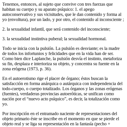
Tenemos, entonces, al sujeto que convive con tres fuerzas que
habitan su cuerpo y su aparato psíquico: 1. el apego
autoconservativo y sus vicisitudes, que le dan contenido y forma al
yo (envoltura), por un lado, y por otro, el contenido al inconsciente ;
2. la sexualidad infantil, que será contenido del inconsciente;
3. la sexualidad instintiva puberal; la sexualidad hormonal.
Todo se inicia con la pulsión. La pulsión es desviante; es la madre
de todos los infortunios y felicidades que en la vida han de ser.
Como bien dice Laplanche, la pulsión desvía el instinto, metaforiza
su fin, desplaza e interioriza su objeto, y concentra su fuente en la
zona erógena (1973, p. 36).
En el autoerotismo rige el placer de órgano; éstos buscan la
satisfacción en forma anárquica o autárquica con independencia del
todo-cuerpo, o cuerpo totalizado. Los órganos y las zonas erógenas
(fuentes), verdaderas provincias autoeróticas, se unifican como
nación por el “nuevo acto psíquico”, es decir, la totalización como
yo.
Por inscripción en el entramado naciente de representaciones del
objeto primario éste se inscribe en el momento en que se pierde el
objeto real y se liga su representación en la fantasía (pecho +