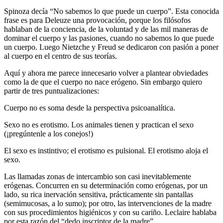
Spinoza decía “No sabemos lo que puede un cuerpo”. Esta conocida
frase es para Deleuze una provocación, porque los filósofos
hablaban de la conciencia, de la voluntad y de las mil maneras de
dominar el cuerpo y las pasiones, cuando no sabemos lo que puede
un cuerpo. Luego Nietzche y Freud se dedicaron con pasión a poner
al cuerpo en el centro de sus teorías.
Aquí y ahora me parece innecesario volver a plantear obviedades
como la de que el cuerpo no nace erógeno. Sin embargo quiero
partir de tres puntualizaciones:
Cuerpo no es soma desde la perspectiva psicoanalítica.
Sexo no es erotismo. Los animales tienen y practican el sexo
(¡pregúntenle a los conejos!)
El sexo es instintivo; el erotismo es pulsional. El erotismo aloja el
sexo.
Las llamadas zonas de intercambio son casi inevitablemente
erógenas. Concurren en su determinación como erógenas, por un
lado, su rica inervación sensitiva, prácticamente sin pantallas
(semimucosas, a lo sumo); por otro, las intervenciones de la madre
con sus procedimientos higiénicos y con su cariño. Leclaire hablaba
por esta razón del “dedo inscriptor de la madre”.