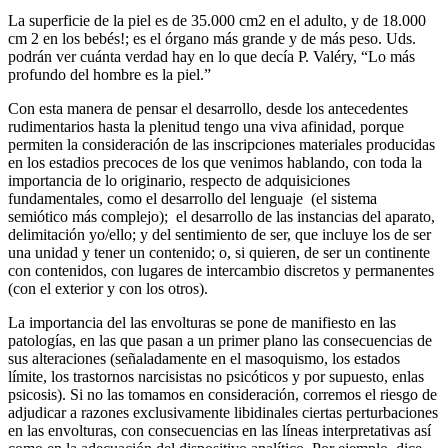
La superficie de la piel es de 35.000 cm2 en el adulto, y de 18.000
cm 2 en los bebés!; es el órgano más grande y de más peso. Uds.
podrán ver cuánta verdad hay en lo que decía P. Valéry, “Lo más
profundo del hombre es la piel.”
Con esta manera de pensar el desarrollo, desde los antecedentes
rudimentarios hasta la plenitud tengo una viva afinidad, porque
permiten la consideración de las inscripciones materiales producidas
en los estadios precoces de los que venimos hablando, con toda la
importancia de lo originario, respecto de adquisiciones
fundamentales, como el desarrollo del lenguaje (el sistema
semiótico más complejo); el desarrollo de las instancias del aparato,
delimitación yo/ello; y del sentimiento de ser, que incluye los de ser
una unidad y tener un contenido; o, si quieren, de ser un continente
con contenidos, con lugares de intercambio discretos y permanentes
(con el exterior y con los otros).
La importancia del las envolturas se pone de manifiesto en las
patologías, en las que pasan a un primer plano las consecuencias de
sus alteraciones (señaladamente en el masoquismo, los estados
límite, los trastornos narcisistas no psicóticos y por supuesto, enlas
psicosis). Si no las tomamos en consideración, corremos el riesgo de
adjudicar a razones exclusivamente libidinales ciertas perturbaciones
en las envolturas, con consecuencias en las líneas interpretativas así