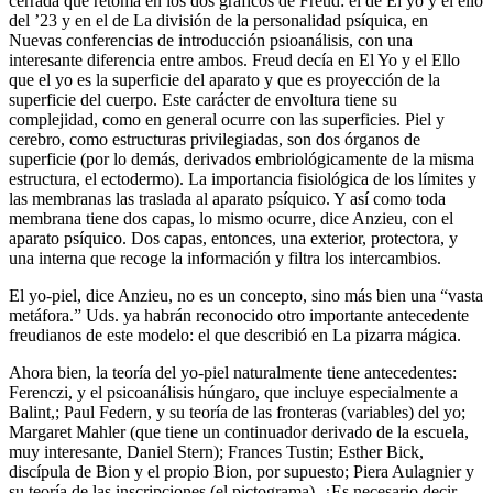
cerrada que retoma en los dos gráficos de Freud: el de El yo y el ello
del ’23 y en el de La división de la personalidad psíquica, en
Nuevas conferencias de introducción psioanálisis, con una
interesante diferencia entre ambos. Freud decía en El Yo y el Ello
que el yo es la superficie del aparato y que es proyección de la
superficie del cuerpo. Este carácter de envoltura tiene su
complejidad, como en general ocurre con las superficies. Piel y
cerebro, como estructuras privilegiadas, son dos órganos de
superficie (por lo demás, derivados embriológicamente de la misma
estructura, el ectodermo). La importancia fisiológica de los límites y
las membranas las traslada al aparato psíquico. Y así como toda
membrana tiene dos capas, lo mismo ocurre, dice Anzieu, con el
aparato psíquico. Dos capas, entonces, una exterior, protectora, y
una interna que recoge la información y filtra los intercambios.
El yo-piel, dice Anzieu, no es un concepto, sino más bien una “vasta
metáfora.” Uds. ya habrán reconocido otro importante antecedente
freudianos de este modelo: el que describió en La pizarra mágica.
Ahora bien, la teoría del yo-piel naturalmente tiene antecedentes:
Ferenczi, y el psicoanálisis húngaro, que incluye especialmente a
Balint,; Paul Federn, y su teoría de las fronteras (variables) del yo;
Margaret Mahler (que tiene un continuador derivado de la escuela,
muy interesante, Daniel Stern); Frances Tustin; Esther Bick,
discípula de Bion y el propio Bion, por supuesto; Piera Aulagnier y
su teoría de las inscripciones (el pictograma). ¿Es necesario decir