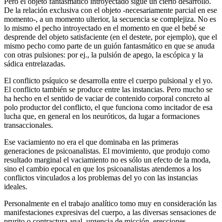
Pero el objeto fantasmático introyectado sigue un cierto desarrollo.
De la relación exclusiva con el objeto -necesariamente parcial en ese
momento-, a un momento ulterior, la secuencia se complejiza. No es
lo mismo el pecho introyectado en el momento en que el bebé se
desprende del objeto satisfaciente (en el destete, por ejemplo), que el
mismo pecho como parte de un guión fantasmático en que se anuda
con otras pulsiones: por ej., la pulsión de apego, la escópica y la
sádica entrelazadas.
El conflicto psíquico se desarrolla entre el cuerpo pulsional y el yo.
El conflicto también se produce entre las instancias. Pero mucho se
ha hecho en el sentido de vaciar de contenido corporal concreto al
polo productor del conflicto, el que funciona como incitador de esa
lucha que, en general en los neuróticos, da lugar a formaciones
transaccionales.
Ese vaciamiento no era el que dominaba en las primeras
generaciones de psicoanalistas. El movimiento, que produjo como
resultado marginal el vaciamiento no es sólo un efecto de la moda,
sino el cambio epocal en que los psicoanalistas atendemos a los
conflictos vinculados a los problemas del yo con las instancias
ideales.
Personalmente en el trabajo analítico tomo muy en consideración las
manifestaciones expresivas del cuerpo, a las diversas sensaciones de
prurito o contractura anal, urgencia de micción, erecciones,