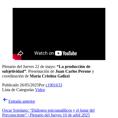
Plenario del Jueves 22 de mayo:
“La producción de
subjetividad”
. Presentación de
Juan Carlos Perone
y
coordinación de
María Cristina Galizzi
Publicado
26/05/2025
Por
c1901633
Lista de Categorías
Video
Navegación
Entrada anterior
de
Oscar Sotolano: “Diálogos psicoanalíticos y el lugar del
entradas
Preconsciente” | Plenario del Jueves 10 de arbil 2025