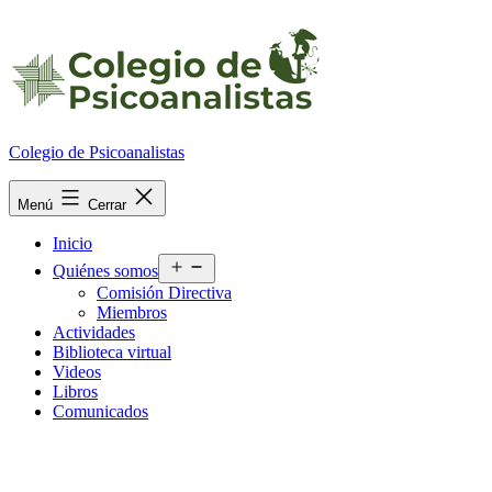
Ir
al
contenido
Colegio de Psicoanalistas
Menú
Cerrar
Inicio
Abrir
Quiénes somos
el
Comisión Directiva
menú
Miembros
Actividades
Biblioteca virtual
Videos
Libros
Comunicados