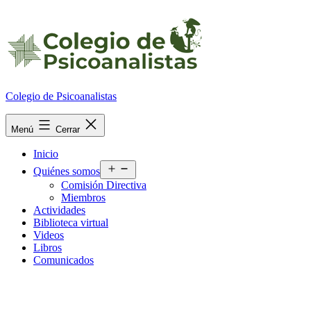
Ir
al
contenido
Colegio de Psicoanalistas
Menú
Cerrar
Inicio
Abrir
Quiénes somos
el
Comisión Directiva
menú
Miembros
Actividades
Biblioteca virtual
Videos
Libros
Comunicados