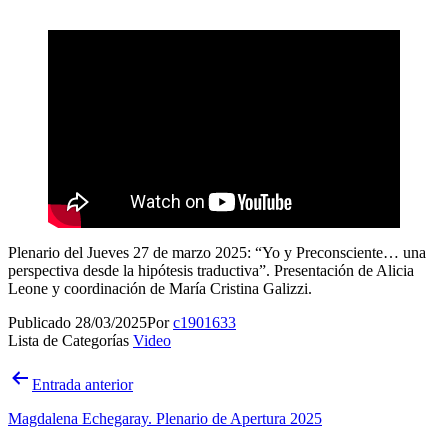
Plenario del Jueves 27 de marzo 2025: “Yo y Preconsciente… una
perspectiva desde la hipótesis traductiva”. Presentación de Alicia
Leone y coordinación de María Cristina Galizzi.
Publicado
28/03/2025
Por
c1901633
Lista de Categorías
Video
Navegación
Entrada anterior
de
Magdalena Echegaray. Plenario de Apertura 2025
entradas