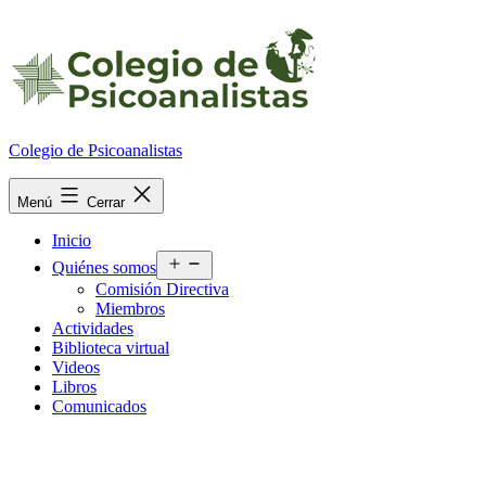
Ir
al
contenido
Colegio de Psicoanalistas
Menú
Cerrar
Inicio
Abrir
Quiénes somos
el
Comisión Directiva
menú
Miembros
Actividades
Biblioteca virtual
Videos
Libros
Comunicados