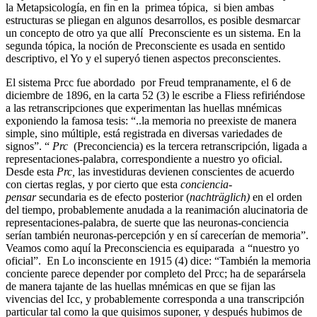
la Metapsicología, en fin en la primea tópica, si bien ambas
estructuras se pliegan en algunos desarrollos, es posible desmarcar
un concepto de otro ya que allí Preconsciente es un sistema. En la
segunda tópica, la noción de Preconsciente es usada en sentido
descriptivo, el Yo y el superyó tienen aspectos preconscientes.
El sistema Prcc fue abordado por Freud tempranamente, el 6 de
diciembre de 1896, en la carta 52 (3) le escribe a Fliess refiriéndose
a las retranscripciones que experimentan las huellas mnémicas
exponiendo la famosa tesis: “..la memoria no preexiste de manera
simple, sino múltiple, está registrada en diversas variedades de
signos”. “
Prc
(Preconciencia) es la tercera retranscripción, ligada a
representaciones-palabra, correspondiente a nuestro yo oficial.
Desde esta
Prc,
las investiduras devienen conscientes de acuerdo
con ciertas reglas, y por cierto que esta
conciencia-
pensar
secundaria es de efecto posterior (
nachträglich)
en el orden
del tiempo, probablemente anudada a la reanimación alucinatoria de
representaciones-palabra, de suerte que las neuronas-conciencia
serían también neuronas-percepción y en sí carecerían de memoria”.
Veamos como aquí la Preconsciencia es equiparada a “nuestro yo
oficial”. En Lo inconsciente en 1915 (4) dice: “También la memoria
conciente parece depender por completo del Prcc; ha de separársela
de manera tajante de las huellas mnémicas en que se fijan las
vivencias del Icc, y probablemente corresponda a una transcripción
particular tal como la que quisimos suponer, y después hubimos de