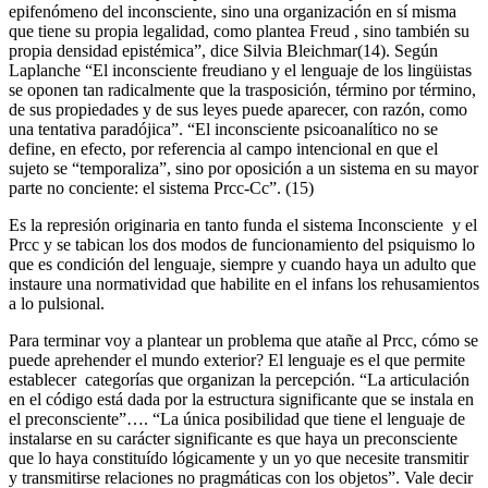
epifenómeno del inconsciente, sino una organización en sí misma
que tiene su propia legalidad, como plantea Freud , sino también su
propia densidad epistémica”, dice Silvia Bleichmar(14). Según
Laplanche “El inconsciente freudiano y el lenguaje de los lingüistas
se oponen tan radicalmente que la trasposición, término por término,
de sus propiedades y de sus leyes puede aparecer, con razón, como
una tentativa paradójica”. “El inconsciente psicoanalítico no se
define, en efecto, por referencia al campo intencional en que el
sujeto se “temporaliza”, sino por oposición a un sistema en su mayor
parte no conciente: el sistema Prcc-Cc”. (15)
Es la represión originaria en tanto funda el sistema Inconsciente y el
Prcc y se tabican los dos modos de funcionamiento del psiquismo lo
que es condición del lenguaje, siempre y cuando haya un adulto que
instaure una normatividad que habilite en el infans los rehusamientos
a lo pulsional.
Para terminar voy a plantear un problema que atañe al Prcc, cómo se
puede aprehender el mundo exterior? El lenguaje es el que permite
establecer categorías que organizan la percepción. “La articulación
en el código está dada por la estructura significante que se instala en
el preconsciente”…. “La única posibilidad que tiene el lenguaje de
instalarse en su carácter significante es que haya un preconsciente
que lo haya constituído lógicamente y un yo que necesite transmitir
y transmitirse relaciones no pragmáticas con los objetos”. Vale decir