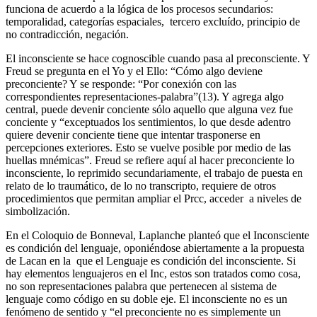
funciona de acuerdo a la lógica de los procesos secundarios:
temporalidad, categorías espaciales, tercero excluído, principio de
no contradicción, negación.
El inconsciente se hace cognoscible cuando pasa al preconsciente. Y
Freud se pregunta en el Yo y el Ello: “Cómo algo deviene
preconciente? Y se responde: “Por conexión con las
correspondientes representaciones-palabra”(13). Y agrega algo
central, puede devenir conciente sólo aquello que alguna vez fue
conciente y “exceptuados los sentimientos, lo que desde adentro
quiere devenir conciente tiene que intentar trasponerse en
percepciones exteriores. Esto se vuelve posible por medio de las
huellas mnémicas”. Freud se refiere aquí al hacer preconciente lo
inconsciente, lo reprimido secundariamente, el trabajo de puesta en
relato de lo traumático, de lo no transcripto, requiere de otros
procedimientos que permitan ampliar el Prcc, acceder a niveles de
simbolización.
En el Coloquio de Bonneval, Laplanche planteó que el Inconsciente
es condición del lenguaje, oponiéndose abiertamente a la propuesta
de Lacan en la que el Lenguaje es condición del inconsciente. Si
hay elementos lenguajeros en el Inc, estos son tratados como cosa,
no son representaciones palabra que pertenecen al sistema de
lenguaje como código en su doble eje. El inconsciente no es un
fenómeno de sentido y “el preconciente no es simplemente un