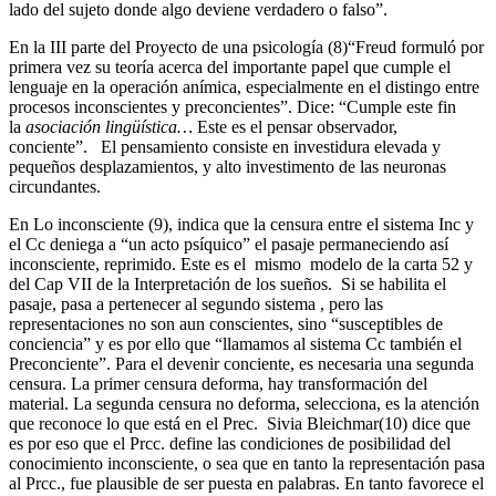
lado del sujeto donde algo deviene verdadero o falso”.
En la III parte del Proyecto de una psicología (8)“Freud formuló por
primera vez su teoría acerca del importante papel que cumple el
lenguaje en la operación anímica, especialmente en el distingo entre
procesos inconscientes y preconcientes”. Dice: “Cumple este fin
la
asociación lingüística…
Este es el pensar observador,
conciente”.
El pensamiento consiste en investidura elevada y
pequeños desplazamientos, y alto investimento de las neuronas
circundantes.
En Lo inconsciente (9), indica que la censura entre el sistema Inc y
el Cc deniega a “un acto psíquico” el pasaje permaneciendo así
inconsciente, reprimido. Este es el mismo modelo de la carta 52 y
del Cap VII de la Interpretación de los sueños. Si se habilita el
pasaje, pasa a pertenecer al segundo sistema , pero las
representaciones no son aun conscientes, sino “susceptibles de
conciencia” y es por ello que “llamamos al sistema Cc también el
Preconciente”. Para el devenir conciente, es necesaria una segunda
censura. La primer censura deforma, hay transformación del
material. La segunda censura no deforma, selecciona, es la atención
que reconoce lo que está en el Prec. Sivia Bleichmar(10) dice que
es por eso que el Prcc. define las condiciones de posibilidad del
conocimiento inconsciente, o sea que en tanto la representación pasa
al Prcc., fue plausible de ser puesta en palabras. En tanto favorece el