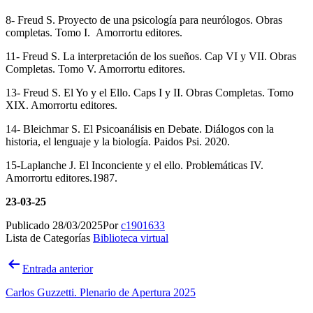
8- Freud S. Proyecto de una psicología para neurólogos. Obras
completas. Tomo I. Amorrortu editores.
11- Freud S. La interpretación de los sueños. Cap VI y VII. Obras
Completas. Tomo V. Amorrortu editores.
13- Freud S. El Yo y el Ello. Caps I y II. Obras Completas. Tomo
XIX. Amorrortu editores.
14- Bleichmar S. El Psicoanálisis en Debate. Diálogos con la
historia, el lenguaje y la biología. Paidos Psi. 2020.
15-Laplanche J. El Inconciente y el ello. Problemáticas IV.
Amorrortu editores.1987.
23-03-25
Publicado
28/03/2025
Por
c1901633
Lista de Categorías
Biblioteca virtual
Navegación
Entrada anterior
de
Carlos Guzzetti. Plenario de Apertura 2025
entradas