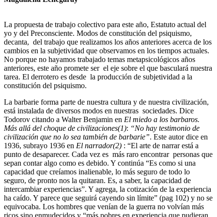
La propuesta de trabajo colectivo para este año, Estatuto actual del
yo y del Preconsciente. Modos de constitución del psiquismo,
decanta, del trabajo que realizamos los años anteriores acerca de los
cambios en la subjetividad que observamos en los tiempos actuales.
No porque no hayamos trabajado temas metapsicológicos años
anteriores, este año promete ser el eje sobre el que basculará nuestra
tarea. El derrotero es desde la producción de subjetividad a la
constitución del psiquismo.
La barbarie forma parte de nuestra cultura y de nuestra civilización,
está instalada de diversos modos en nuestras sociedades. Dice
Todorov citando a Walter Benjamin en
El miedo a los barbaros.
Más allá del choque de civilizaciones(1)
:
“
No hay testimonio de
civilización que no lo sea también de barbarie”
. Este autor dice en
1936, subrayo 1936 en
El narrador(2)
: “El arte de narrar está a
punto de desaparecer. Cada vez es más raro encontrar personas que
sepan contar algo como es debido. Y continúa “Es como si una
capacidad que creíamos inalienable, lo más seguro de todo lo
seguro, de pronto nos la quitaran. Es, a saber, la capacidad de
intercambiar experiencias”. Y agrega, la cotización de la experiencia
ha caído. Y parece que seguirá cayendo sin límite” (pag 102) y no se
equivocaba. Los hombres que venían de la guerra no volvían más
ricos sino enmudecidos y “más pobres en experiencia que pudieran