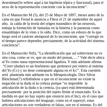
desestimar(Se refiere aquí a las hipótesis tópica y funcional), para el
nexo de la representación conciente con la inconsciente”.
En el Manuscrito M (5), del 25 de Mayo de 1897, meses antes de la
carta en que Freud le anuncia a Fliess el 21 de septiembre de aquel
año, la caída de la teoría del origen traumático de las neurosis,
trabaja la formación de fantasías en la histeria y la paranoia como
ensamblajes de lo visto y lo oído. Dice, como un esbozo de lo que
luego será el carácter atemporal de lo inconsciente, que “corregir en
el tiempo parece depender, precisamente, de la actividad del sistema-
conciencia”.
En el Manuscrito N(6), “La identificación que así sobreviene no es
otra cosa, como se ve, que un modo del pensar,….” Vale decir ubica
al Yo como masa representacional ligadora. Y más adelante afirma:
“Creer (dudar) es un fenómeno que pertenece por entero al sistema
del Yo (Cc) y no tiene contraparte alguna en el Icc”. Esta cuestión
será planteada más adelante en la Metapsicología. Dice Silvia
Bleichmar(7) refiriéndose a que en el inconsciente no existe la
negación ni la duda ni la certeza porque “es imposible la
articulación de la duda o la certeza, (ya que) está determinada
precisamente por la posición del sujeto frente al enunciado. En la
medida en que no hay sujeto que enuncie (en el Inc), en el caso que
hubiera articulaciones del lenguaje, como en el superyó, estas
articulaciones no son verdaderas ni falsas, son en sí mismas. Es del