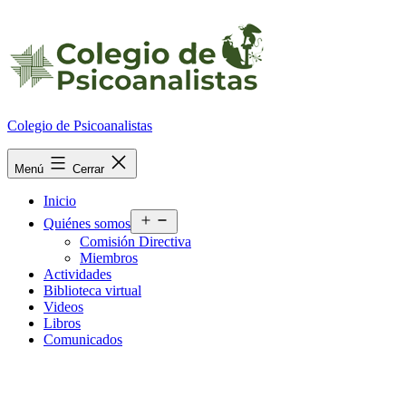
Ir
al
contenido
Colegio de Psicoanalistas
Menú
Cerrar
Inicio
Abrir
Quiénes somos
el
Comisión Directiva
menú
Miembros
Actividades
Biblioteca virtual
Videos
Libros
Comunicados